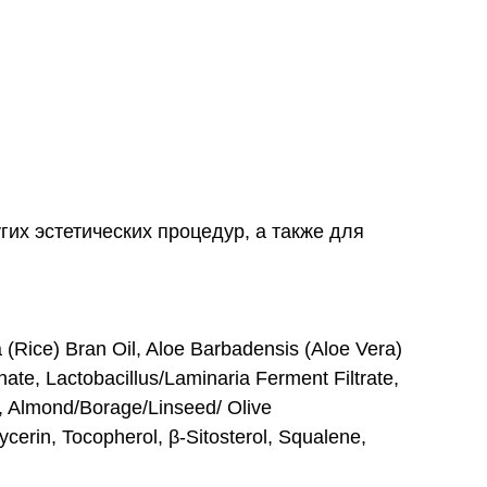
их эстетических процедур, а также для
a (Rice) Bran Oil, Aloe Barbadensis (Aloe Vera)
ate, Lactobacillus/Laminaria Ferment Filtrate,
s, Almond/Borage/Linseed/ Olive
cerin, Tocopherol, β-Sitosterol, Squalene,