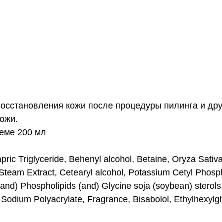
осстановления кожи после процедуры пилинга и друг
кожи.
еме 200 мл
pric Triglyceride, Behenyl alcohol, Betaine, Oryza Sativ
Steam Extract, Cetearyl alcohol, Potassium Cetyl Phosph
(and) Phospholipids (and) Glycine soja (soybean) sterol
Sodium Polyacrylate, Fragrance, Bisabolol, Ethylhexylgly