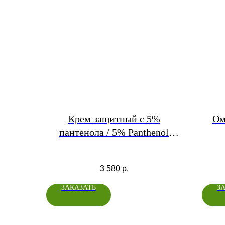
Крем защитный с 5%
Ом
пантенола / 5% Panthenol
Protective Cream
3 580
р.
ЗАКАЗАТЬ
З