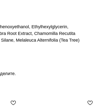
Phenoxyethanol, Ethylhexylglycerin,
bra Root Extract, Chamomilla Recutita
Silane, Melaleuca Alternifolia (Tea Tree)
еделите.