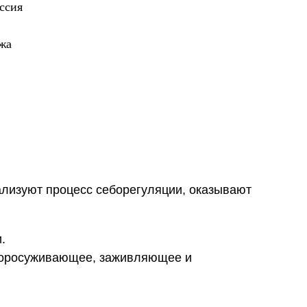
ссия
жа
ализуют процесс себорегуляции, оказывают
.
 поросуживающее, заживляющее и