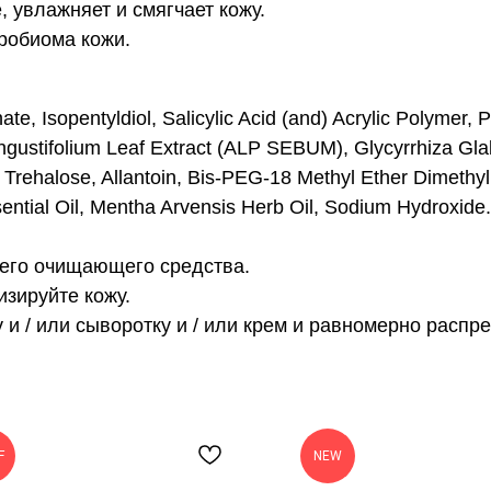
, увлажняет и смягчает кожу.
робиома кожи.
te, Isopentyldiol, Salicylic Acid (and) Acrylic Polymer, 
ngustifolium Leaf Extract (ALP SEBUM), Glycyrrhiza Gla
 Trehalose, Allantoin, Bis-PEG-18 Methyl Ether Dimethyl 
sential Oil, Mentha Arvensis Herb Oil, Sodium Hydroxide.
щего очищающего средства.
изируйте кожу.
 и / или сыворотку и / или крем и равномерно распр
F
NEW