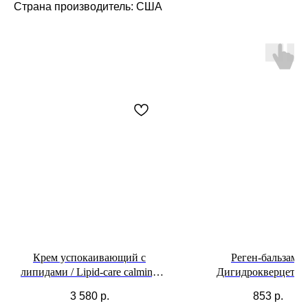
Страна производитель: США
Крем успокаивающий с
Реген-бальзам с
липидами / Lipid-care calming
Дигидрокверцети
Cream
3 580
р.
853
р.