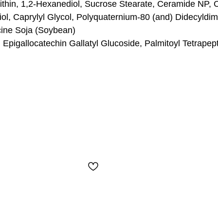
ecithin, 1,2-Hexanediol, Sucrose Stearate, Ceramide NP
ol, Caprylyl Glycol, Polyquaternium-80 (and) Didecyldi
cine Soja (Soybean)
, Epigallocatechin Gallatyl Glucoside, Palmitoyl Tetrapep