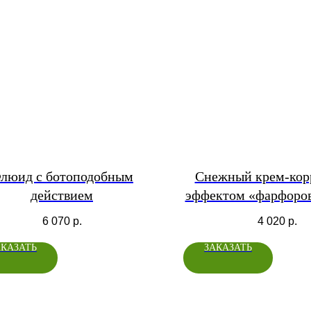
люид с ботоподобным
Снежный крем-кор
действием
эффектом «фарфоро
СПФ 40+
6 070
р.
4 020
р.
АКАЗАТЬ
ЗАКАЗАТЬ