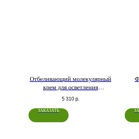
Отбеливающий молекулярный
Ф
крем для осветления
пигментации кожи
5 310
р.
ЗАКАЗАТЬ
З