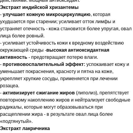
действиями. Мощный антиоксидант.
Экстракт индийской хризантемы
-
улучшает кожную микроциркуляцию
, которая
ухудшается при старении; усиливает отток лимфы и
устраняет отечность - кожа становится более упругая, овал
лица более ровный.
- усиливает устойчивость кожи к вредному воздействию
окружающей среды -
высокая антиоксидантная
активность
- предотвращает потерю влаги.
-
противовоспалительный эффект:
успокаивает кожу и
уменьшает покраснения, красноту и пятна на коже,
укрепляет хрупкие сосуды, применяется при лечении
розацеа.
-
активизирует сжигание жиров
(липолиз), препятствует
повторному накоплению жиров и нейтрализует свободные
радикалы, которые могут образовываться при
расщеплении жира - в результате овал лица более
«подтянутый».
Экстракт лакричника