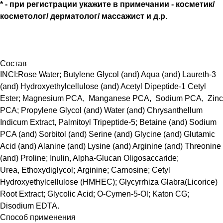
* - при регистрации укажите в примечании - косметик/
косметолог/ дерматолог/ массажист и д.р.
Состав
INCI:Rose Water; Butylene Glycol (and) Aqua (and) Laureth-3
(and) Hydroxyethylcellulose (and) Acetyl Dipeptide-1 Cetyl
Ester; Magnesium PCA, Manganese PCA, Sodium PCA, Zinc
PCA; Propylene Glycol (and) Water (and) Chrysanthellum
Indicum Extract, Palmitoyl Tripeptide-5; Betaine (and) Sodium
PCA (and) Sorbitol (and) Serine (and) Glycine (and) Glutamic
Acid (and) Alanine (and) Lysine (and) Arginine (and) Threonine
(and) Proline; Inulin, Alpha-Glucan Oligosaccaride;
Urea, Ethoxydiglycol; Arginine; Carnosine; Cetyl
Hydroxyethylcellulose (HMHEC); Glycyrrhiza Glabra(Licorice)
Root Extract; Glycolic Acid; O-Cymen-5-Ol; Katon CG;
Disodium EDTA.
Способ применения