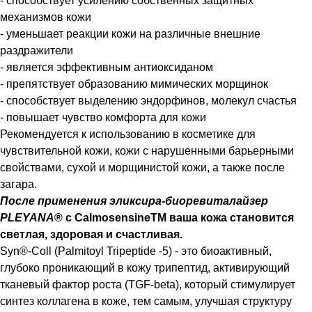
- способствует усилению собственных защитных
механизмов кожи
- уменьшает реакции кожи на различные внешние
раздражители
- является эффективным антиоксиданом
- препятствует образованию мимических морщинок
- способствует выделению эндорфинов, молекул счастья
- повышает чувство комфорта для кожи
Рекомендуется к использованию в косметике для
чувствительной кожи, кожи с нарушенными барьерными
свойствами, сухой и морщинистой кожи, а также после
загара.
После применения эликсира-биоревиталайзер
PLEYANA
® с CalmosensineTM ваша кожа становится
светлая, здоровая и счастливая.
Syn®-Coll (Palmitoyl Tripeptide -5) - это биоактивный,
глубоко проникающий в кожу трипептид, активирующий
тканевый фактор роста (TGF-beta), который стимулирует
синтез коллагена в коже, тем самым, улучшая структуру