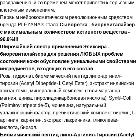
раздражению, и со временем может привести к серьёзным
клеточным изменениям.
Первым нейрокосметическим революционным средством
бренда PLEYANA® стала
Сыворотка - биоревиталайзер
с максимальным количеством активного вещества -
96.9%!!!
Широчайший спектр применения Эликсира -
биоревиталайзера для решения ЛЮБЫХ проблем
состояния кожи обусловлен уникальными свойствами
ингредиентов, входящих в его состав.
Розы гидролат, биомимический пептид липо-аргинил-
тирозин (Acetyl Dipeptide-1 Cetyl Ester), экстракт индийской
хризантемы, минеральный комплекс (соли марганца,
магния, цинка, пиролидонкарбоновая кислота), Syn®-Coll
(Palmitoyl tripeptide-5), мочевина, натуральный
увлажняющий фактор, пребиотический комплекс биолин, L-
аргинин, карнитин, экстракт лакричника, гликолевая
кислота, биозол.
Биомимический пептид липо-Аргинил-Тирозин (Acetyl