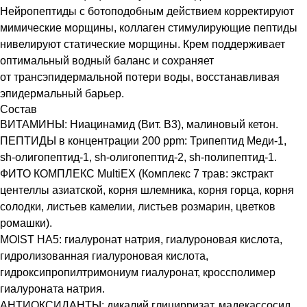
Нейропептиды с ботоподобным действием корректируют
мимические морщины, коллаген стимулирующие пептиды
нивелируют статические морщины. Крем поддерживает
оптимальный водный баланс и сохраняет
от трансэпидермальной потери воды, восстанавливая
эпидермальный барьер.
Состав
ВИТАМИНЫ: Ниацинамид (Вит. В3), малиновый кетон.
ПЕПТИДЫ в концентрации 200 ppm: Трипептид Меди‑1,
sh‑олигопептид‑1, sh‑олигопептид‑2, sh‑полипептид‑1.
ФИТО КОМПЛЕКС MultiEX (Комплекс 7 трав: экстракт
центеллы азиатской, корня шлемника, корня горца, корня
солодки, листьев камелии, листьев розмарин, цветков
ромашки).
MOIST HA5: гиалуронат натрия, гиалуроновая кислота,
гидролизованная гиалуроновая кислота,
гидроксипропилтримониум гиалуронат, кроссполимер
гиалуроната натрия.
АНТИОКСИДАНТЫ: дикалий глицирризат, мадекассосид,