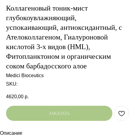
Коллагеновый тоник-мист
глубокоувлажняющий,
успокаивающий, антиоксидантный, с
Ателоколлагеном, Гиалуроновой
кислотой 3-х видов (HML),
Фитопланктоном и органическим
соком барбадосского алое
Medici Bioceutics
SKU:
4620,00
р.
ЗАКАЗАТЬ
Описание