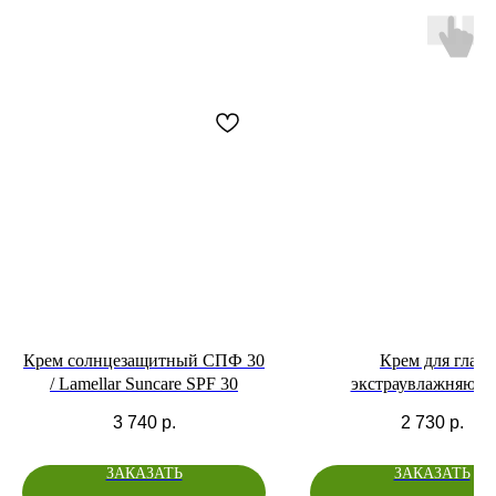
Крем солнцезащитный СПФ 30
Крем для глаз
/ Lamellar Suncare SPF 30
экстраувлажняющи
омолаживающий
3 740
р.
2 730
р.
стимулирующий внекл
матрикс со стволо
ЗАКАЗАТЬ
ЗАКАЗАТЬ
клетками, Матриксило