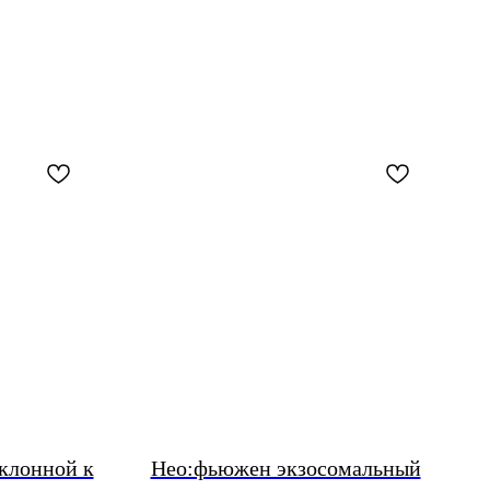
клонной к
Нео:фьюжен экзосомальный