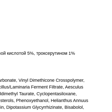
ой кислотой 5%, троксерутином 1%
arbonate, Vinyl Dimethicone Crosspolymer,
cillus/Laminaria Ferment Filtrate, Aesculus
dimethyl Taurate, Cyclopentasiloxane,
) sterols, Phenoxyethanol, Helianthus Annuus
n, Dipotassium Glycyrrhizinate, Bisabolol,