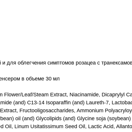
 и для облегчения симптомов розацеа с транексамов
енсером в объеме 30 мл
m Flower/Leaf/Steam Extract, Niacinamide, Dicaprylyl C
lamide (and) C13-14 Isoparaffin (and) Laureth-7, Lactoba
Extract, Fructooligosaccharides, Ammonium Polyacryloyl
ybean) oil (and) Glycolipids (and) Glycine soja (soybean
Oil, Linum Usitatissimum Seed Oil, Lactic Acid, Allantoi