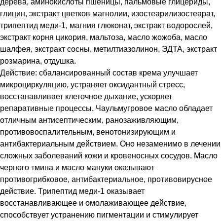
дерева, аминокислоты пшеницы, пальмовые глицериды,
глицин, экстракт цветков магнолии, изостеарилизостеарат,
трипептид меди-1, магния глюконат, экстракт водорослей,
экстракт корня цикория, мальтоза, масло жожоба, масло
шалфея, экстракт сосны, метилтиазолинон, ЭДТА, экстракт
розмарина, отдушка.
Действие: сбалансированный состав крема улучшает
микроциркуляцию, устраняет оксидантный стресс,
восстанавливает клеточное дыхание, ускоряет
репаративные процессы. Чаульмугровое масло обладает
отличным антисептическим, ранозаживляющим,
противовоспалительным, венотонизирующим и
антибактериальным действием. Оно незаменимо в лечении
сложных заболеваний кожи и кровеносных сосудов. Масло
черного тмина и масло мануки оказывают
противогрибковое, антибактериальное, противовирусное
действие. Трипептид меди-1 оказывает
восстанавливающее и омолаживающее действие,
способствует устранению пигментации и стимулирует