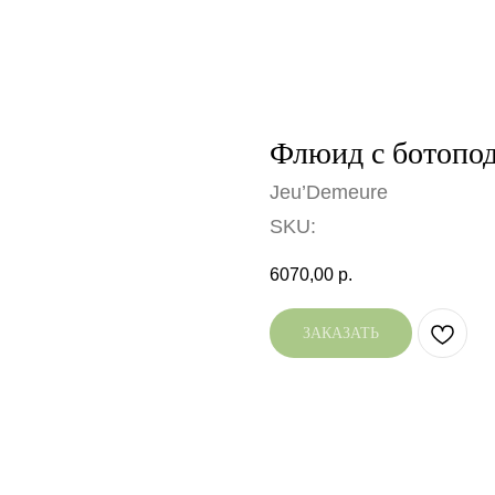
Флюид с ботопо
Jeu’Demeure
SKU:
6070,00
р.
ЗАКАЗАТЬ