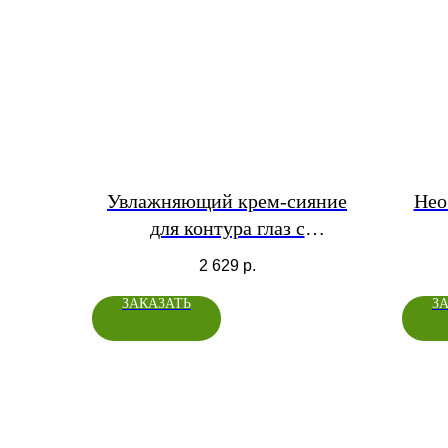
Увлажняющий крем-сияние
Нео
для контура глаз с
лимфодренажным комплексом
2 629
р.
ЗАКАЗАТЬ
З