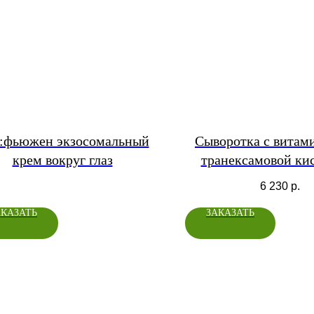
:фьюжен экзосомальный
Сыворотка с витам
крем вокруг глаз
транексамовой кис
Vitamin C+TRX 
6 230
р.
АКАЗАТЬ
ЗАКАЗАТЬ