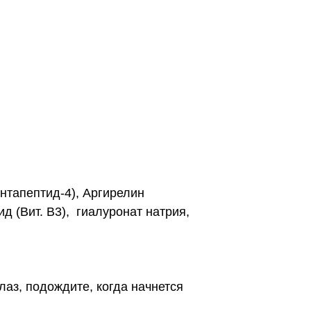
апептид-4), Аргирелин
 (Вит. В3), гиалуронат натрия,
аз, подождите, когда начнется