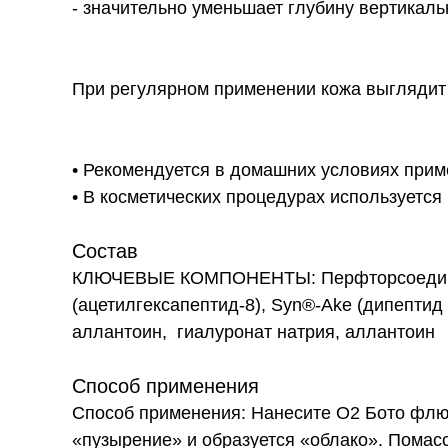
- значительно уменьшает глубину вертикал
При регулярном применении кожа выглядит 
• Рекомендуется в домашних условиях прим
• В косметических процедурах используетс
Состав
КЛЮЧЕВЫЕ КОМПОНЕНТЫ: Перфторсоединени
(ацетилгексапептид-8), Syn®-Ake (дипептид
аллантоин, гиалуронат натрия, аллантоин
Способ применения
Способ применения: Нанесите О2 Бото флюи
«пузырение» и образуется «облако». Помас