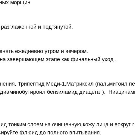
ьных морщин
разглаженной и подтянутой.
енять ежедневно утром и вечером.
я на завершающем этапе как финальный уход .
я, Трипептид Меди-1,Матриксил (пальмитоил пент
 диаминобутироил бензиламид диацетат), Ниацинамид
д тонким слоем на очищенную кожу лица и вокруг гл
сируйте флюид до полного впитывания.