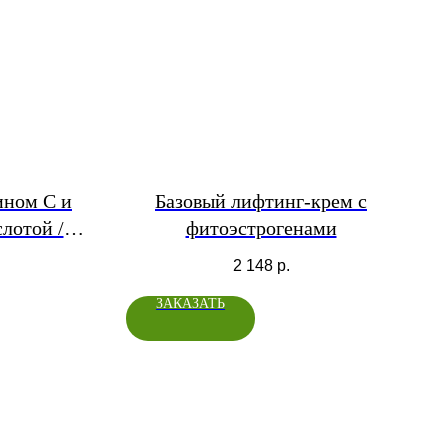
ином С и
Базовый лифтинг-крем с
лотой /
фитоэстрогенами
Serum
2 148
р.
ЗАКАЗАТЬ