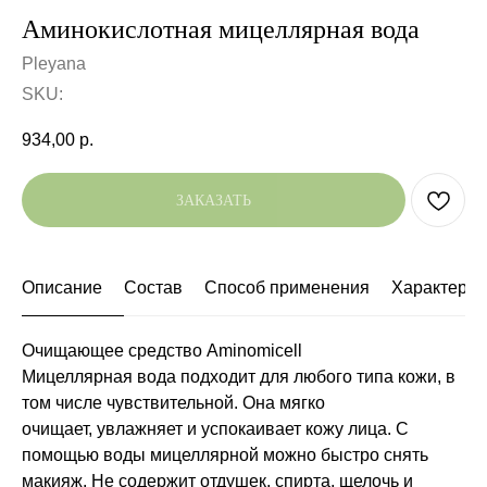
Аминокислотная мицеллярная вода
Pleyana
SKU:
934,00
р.
ЗАКАЗАТЬ
Описание
Состав
Способ применения
Характерис
Очищающее средство Аminomicell
Мицеллярная вода подходит для любого типа кожи, в
том числе чувствительной. Она мягко
очищает, увлажняет и успокаивает кожу лица. С
помощью воды мицеллярной можно быстро снять
макияж. Не содержит отдушек, спирта, щелочь и