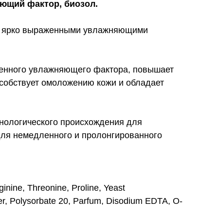
яющий фактор, биозол.
т ярко выраженными увлажняющими
твенного увлажняющего фактора, повышает
особствует омоложению кожи и обладает
нологического происхождения для
ля немедленного и пролонгированного
ginine, Threonine, Proline, Yeast
er, Polysorbate 20, Parfum, Disodium EDTA, O-