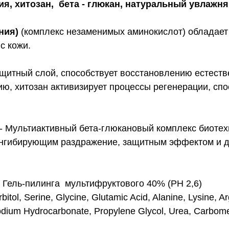
я, хитозан, бета - глюкан, натуральный увлажн
ния)
(комплекс незаменимых аминокислот) обладае
с кожи.
защитный слой, способствует восстановлению естес
ию, хитозан активизирует процессы регенерации, сп
- Мультиактивный бета-глюкановый комплекс биотех
ингибирующим раздражение, защитным эффектом и д
 Гель-пилинга мультифруктового 40% (PH 2,6)
tol, Serine, Glycine, Glutamic Acid, Alanine, Lysine, Ar
Sodium Hydrocarbonate, Propylene Glycol, Urea, Carbom