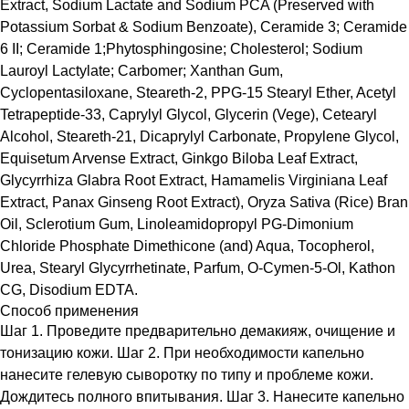
Extract, Sodium Lactate and Sodium PCA (Preserved with
Potassium Sorbat & Sodium Benzoate), Ceramide 3; Ceramide
6 II; Ceramide 1;Phytosphingosine; Cholesterol; Sodium
Lauroyl Lactylate; Carbomer; Xanthan Gum,
Cyclopentasiloxane, Steareth-2, PPG-15 Stearyl Ether, Acetyl
Tetrapeptide-33, Caprylyl Glycol, Glycerin (Vege), Cetearyl
Alcohol, Steareth-21, Dicaprylyl Carbonate, Propylene Glycol,
Equisetum Arvense Extract, Ginkgo Biloba Leaf Extract,
Glycyrrhiza Glabra Root Extract, Hamamelis Virginiana Leaf
Extract, Panax Ginseng Root Extract), Oryza Sativa (Rice) Bran
Oil, Sclerotium Gum, Linoleamidopropyl PG-Dimonium
Chloride Phosphate Dimethicone (and) Aqua, Тосоpherol,
Urea, Stearyl Glycyrrhetinate, Parfum, O-Cymen-5-Ol, Kathon
CG, Disodium EDTA.
Способ применения
Шаг 1. Проведите предварительно демакияж, очищение и
тонизацию кожи. Шаг 2. При необходимости капельно
нанесите гелевую сыворотку по типу и проблеме кожи.
Дождитесь полного впитывания. Шаг 3. Нанесите капельно