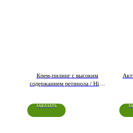
Крем-пилинг с высоким
Акт
содержанием ретинола / High
Retinol Cream-Peel,3 флакона
по 5мл
ЗАКАЗАТЬ
З