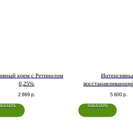
ивный крем с Ретинолом
Интенсивны
0,25%
восстанавливающи
экзосомами, пепт
2 869
р.
5 600
р.
укрепляющими комп
АКАЗАТЬ
ЗАКАЗАТЬ