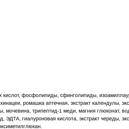
х кислот, фосфолипиды, сфинголипиды, изоамиллаур
эхинацеи, ромашка аптечная, экстракт календулы, экс
ы, мочевина, трипептид-1 меди, магния глюконат, вод
, ЭДТА, гиалуроновая кислота, экстракт череды, экс
оксиметилглюкан.