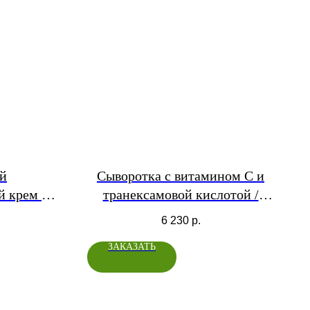
й
Сыворотка с витамином С и
й крем с
транексамовой кислотой /
идами и
Vitamin C+TRX Serum
6 230
р.
онентами
ЗАКАЗАТЬ